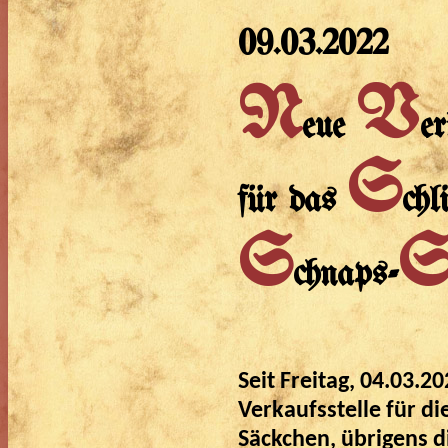
09.03.2022
N
V
eue
er
S
für das
chli
S
chnaps-
Seit Freitag, 04.03.2
Verkaufsstelle für di
Säckchen, übrigens di