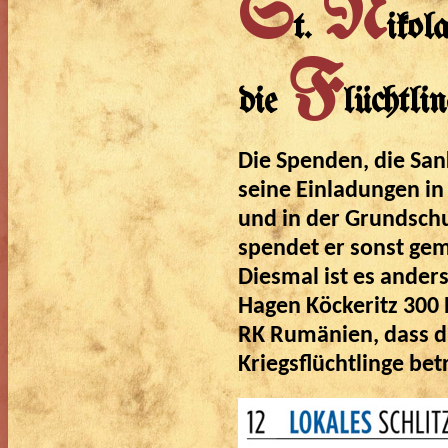
S
N
t.
ikol
F
die
lüchtli
Die Spenden, die San
seine Einladungen in
und in der Grundsch
spendet er sonst gem
Diesmal ist es ander
Hagen Köckeritz 300 
RK Rumänien, dass d
Kriegsflüchtlinge bet