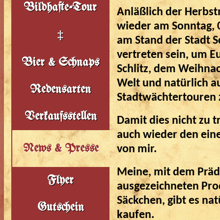
Bildhafte-Tour
Anläßlich der Herbst
wieder am Sonntag, 0
‡
am Stand der Stadt Sch
vertreten sein, um Eu
Bier & Schnaps
Schlitz, dem Weihnac
Welt und natürlich 
Redensarten
Stadtwächtertouren
Verkaufsstellen
Damit dies nicht zu t
auch wieder den ein
News & Presse
von mir.
Meine, mit dem Prä
Flyer
ausgezeichneten Prod
Säckchen, gibt es na
Gutschein
kaufen.