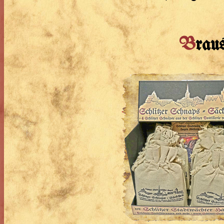
B
rau