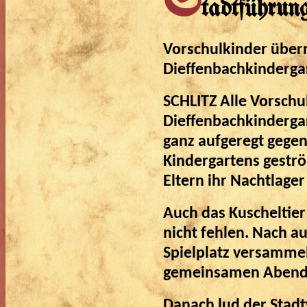
S
tadtführun
Vorschulkinder über
Dieffenbachkinderga
SCHLITZ Alle Vorschu
Dieffenbachkinderga
ganz aufgeregt gege
Kindergartens gestr
Eltern ihr Nachtlage
Auch das Kuscheltie
nicht fehlen. Nach 
Spielplatz versammel
gemeinsamen Abend
Danach lud der Stadt