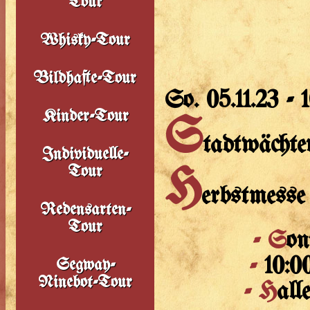
Tour
Whisky-Tour
Bildhafte-Tour
So. 05.11.23 - 
Kinder-Tour
S
tadtwächt
Individuelle-
Tour
H
erbstmesse
Redensarten-
Tour
- S
on
-
10:0
Segway-
Ninebot-Tour
- H
all