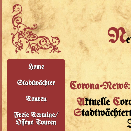
N
e
Home
Stadtwächter
Corona-News:
Touren
A
ktuelle
C
or
S
tadtwächtert
Freie Termine/
Offene Touren