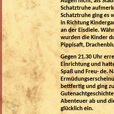
Augen nicht, als Sta
Schatztruhe aufmerk
Schatztruhe ging es 
in Richtung Kinderga
an der Eisdiele. Wäh
wurden die Kinder d
Pippisaft, Drachenbl
Gegen 21.30 Uhr erre
Einrichtung und hatte
Spaß und Freu- de. 
Ermüdungserscheinun
bettfertig und ging z
Gutenachtgeschichte
Abenteuer ab und die
glücklich ein.