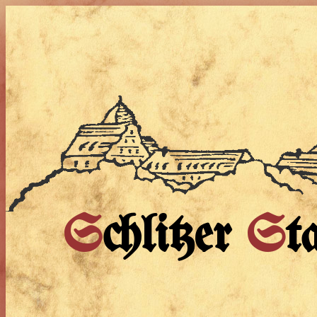
S
chlitzer
S
t