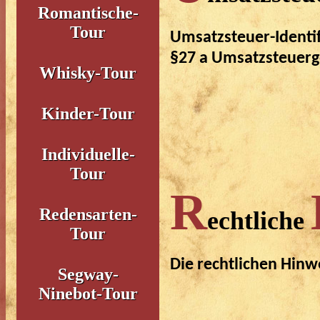
Romantische-
Tour
Umsatzsteuer-Ident
§27 a Umsatzsteuerg
Whisky-Tour
Kinder-Tour
Individuelle-
Tour
R
Redensarten-
echtliche
Tour
Die rechtlichen Hinw
Segway-
Ninebot-Tour