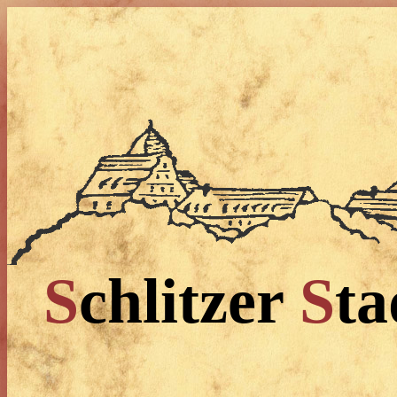
S
chlitzer
S
t