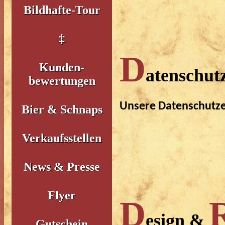
Bildhafte-Tour
‡
D
Kunden-
atenschut
bewertungen
Unsere Datenschutze
Bier & Schnaps
Verkaufsstellen
News & Presse
Flyer
D
esign &
Gutschein